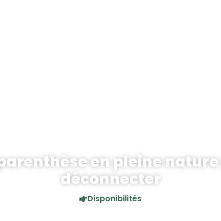
parenthèse en pleine nature
déconnecter
Disponibilités